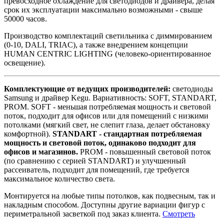
превосходное охлаждение для светодиодов и драйвера, делая
срок их эксплуатации максимально возможными - свыше
50000 часов.
Производство комплектаций светильника с диммированием
(0-10, DALI, TRIAC), а также внедрением концепции
HUMAN CENTRIC LIGHTING (человеко-ориентированное
освещение).
Комплектующие от ведущих производителей:
светодиоды
Samsung и драйвер Kegu. Вариативность: SOFT, STANDART,
PROM. SOFT - меньшая потребляемая мощность и световой
поток, подходит для офисов или для помещений с низкими
потолками (мягкий свет, не слепит глаза, делает обстановку
комфортной).
STANDART - стандартная потребляемая
мощность и световой поток, одинаково подходит для
офисов и магазинов.
PROM - повышенный световой поток
(по сравнению с серией STANDART) и улучшенный
рассеиватель, подходит для помещений, где требуется
максимальное количество света.
Монтируется на любые типы потолков, как подвесным, так и
накладным способом. Доступны другие вариации фигур с
периметральной засветкой под заказ клиента.
Смотреть