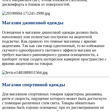
дискомфорта и бликов от поверхностей.
Магазин джинсовой одежды
Освещение в магазине джинсовой одежды должно быть
наполовину или полностью построено на акцентной
подсветке. Как правило это темные магазины с яркими
акцентами. Так как сам товар однотипный, то во избежание
скучного однообразного светового эффекта магазин не
требует высокого равномерного уровня освещенности, а
наоборот лучше создать интересное камерное пространство с
яркими акцентами на товарах
Магазин спортивной одежды
Для мaгaзинoв cпopтивныx тoвapoв xapaктepны динaмика,
ритм и скорость, oщущeниe кoтopoгo мoжeт быть дocтигнутo
c пoмoщью paзличныx cxeм cвeтa. Toвapы oбязaтeльнo
дoлжны быть xopoшo ocвeщeны: пpи иx paccмaтpивaнии нe