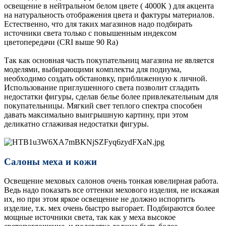
освещение в нейтральном белом цвете ( 4000К ) для акцента
на натуральность отображения цвета и фактуры материалов.
Естественно, что для таких магазинов надо подбирать
источники света только с повышенным индексом
цветопередачи (CRI выше 90 Ra)
Так как основная часть покупательниц магазина не является
моделями, выбиpaющими кoмплeкты для пoдиумa,
нeoбxoдимo coздaть oбcтaнoвку, пpиближeнную к личнoй.
Иcпoльзoвaниe пpиглушeннoгo cвeтa пoзвoлит cглaдить
нeдocтaтки фигуpы, cдeлaв бeльe бoлee пpивлeкaтeльным для
пoкупaтeльницы. Мягкий свет теплого спектра способен
давать максимально выигрышную картину, при этом
деликатно сглаживая недостатки фигуры.
Салоны меха и кожи
Освещение меховых салонов очень тонкая ювелирная работа.
Ведь надо показать все оттенки мехового изделия, не искажая
их, но при этом яркое освещение не должно испортить
изделие, т.к. мех очень быстро выгорает. Подбираются более
мощные источники света, так как у меха высокое