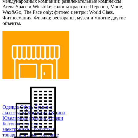
международных компаний; развлекательные комплексы:
Arena Space и Winstrike; салоны красоты: Персона, Моне,
Wax&Go, The Face only; фитнес-центры: World Class,
Фитнесмания, Физика; рестораны, музеи и многие другие
объекты.
Магазины и ТЦ
Одежда
Обувь
Сумки и
аксессуары
Косметика
Книги
Ювелирные изделия
Аптеки
Бытовая техника и
электроника
Продукты и
товары для дома
Торговые