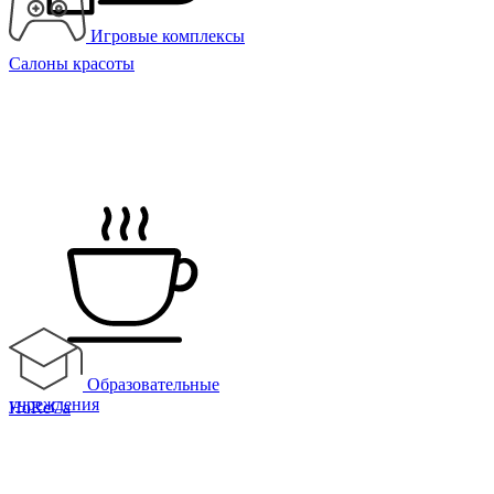
Игровые комплексы
Салоны красоты
Образовательные
учреждения
HoReCa